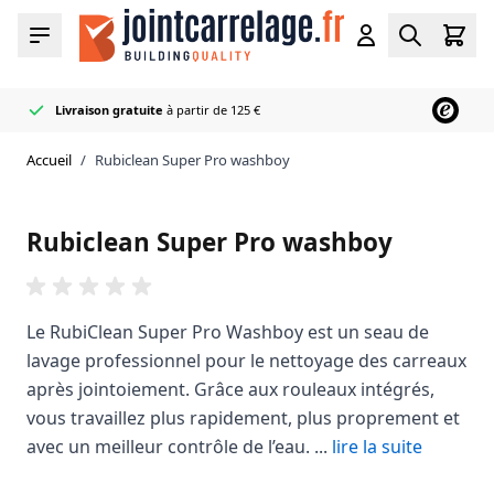
Allez au contenu
Cart
Menu
Compte
Rechercher
Livraison gratuite
à partir de 125 €
Distributeur officiel
50+ couleurs
Livré très rapidement
de joints et de mastics en stock
Mapei
Accueil
/
Rubiclean Super Pro washboy
Rubiclean Super Pro washboy
Le RubiClean Super Pro Washboy est un seau de
lavage professionnel pour le nettoyage des carreaux
après jointoiement. Grâce aux rouleaux intégrés,
vous travaillez plus rapidement, plus proprement et
avec un meilleur contrôle de l’eau. ...
lire la suite